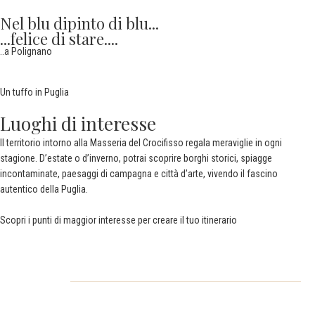
N
e
l
b
l
u
d
i
p
i
n
t
o
d
i
b
l
u
.
.
.
.
.
.
f
e
l
i
c
e
d
i
s
t
a
r
e
.
.
.
.
..a Polignano
Un tuffo in Puglia
Luoghi di interesse
Il territorio intorno alla Masseria del Crocifisso regala meraviglie in ogni
stagione. D’estate o d’inverno, potrai scoprire borghi storici, spiagge
incontaminate, paesaggi di campagna e città d’arte, vivendo il fascino
autentico della Puglia.
Scopri i punti di maggior interesse per creare il tuo itinerario